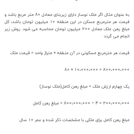
به عنوان مثال اگر ملک نوساز دارای زیربنای معادل 80 متر مربع باشد و
قیمت هر مترمربع مسکن در این منطقه 10 میلیون تومان باشد، کل
مبلغ رهن ملک معادل 200 میلیون تومان محاسبه می شود. روش زیر
انجام می گردد :
قیمت هر مترمربع مسکونی در آن منطقه × متراژ واحد = قیمت ملک
800،000،000 = 10،000،000 × 80
یک چهارم ارزش ملک = مبلغ رهن کامل(ملک نوساز)
200،000،000 = 4 ÷ 800،000،000 = مبلغ رهن کامل
مبلغ رهن کامل برای ملکی با مشخصات ذکر شده و عمر 10 سال: